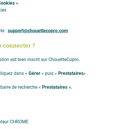
Cookies »
kies
te :
support@chouettecopro.com
se connecter ?
stion est bien inscrit sur ChouetteCopro.
cliquez dans «
Gérer
» puis «
Prestataires
« .
a barre de recherche «
Prestataires ».
igateur CHROME