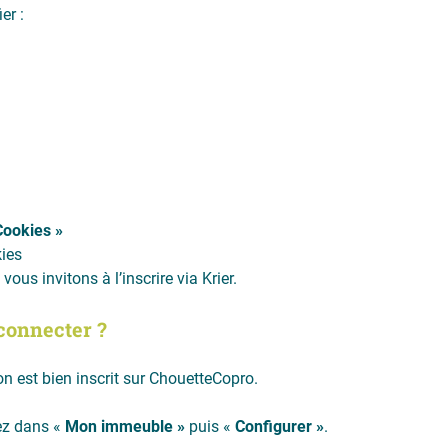
er :
Cookies »
kies
vous invitons à l’inscrire via Krier.
 connecter ?
n est bien inscrit sur ChouetteCopro.
uez dans «
Mon immeuble »
puis «
Configurer »
.