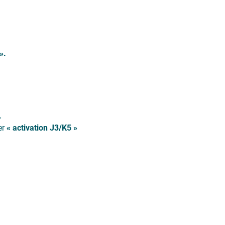
».
.
er
« activation J3/K5 »