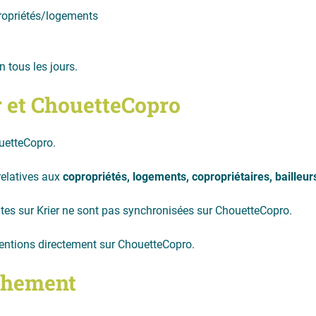
ropriétés/logements
n tous les jours.
r et ChouetteCopro
ouetteCopro.
relatives aux
copropriétés, logements,
copropriétaires, bailleur
tes sur Krier ne sont pas synchronisées sur ChouetteCopro.
ventions directement sur ChouetteCopro.
achement