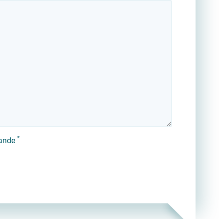
*
mande