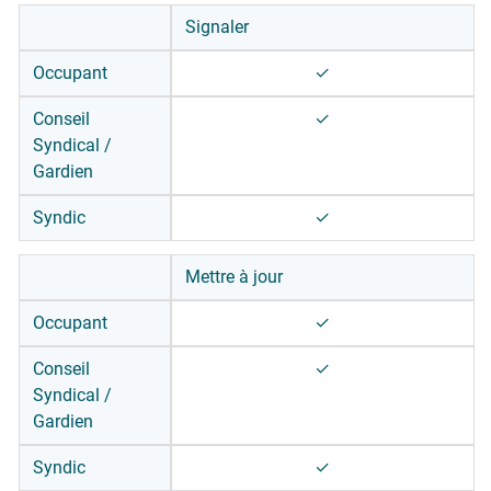
Occupant
Con
Signaler
Signaler
✓
✓
Occupant
✓
Conseil
✓
Mettre à jour
✓
✓
Syndical /
Gardien
Clôturer
Auteur du signalement
✓
Syndic
✓
Supprimer un abus
×
✓
Mettre à jour
Nouvelle info immeuble
×
✓
Occupant
✓
Nouvel Ordre de Service
×
×
Conseil
✓
Syndical /
Gérer ses alertes email
✓
✓
Gardien
Liste des occupants
×
✓
Syndic
✓