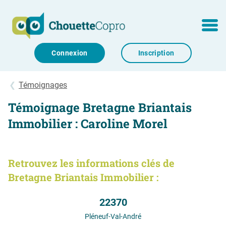
Aller au contenu
MENU
Connexion
Inscription
Témoignages
Témoignage Bretagne Briantais
Immobilier : Caroline Morel
Retrouvez les informations clés de
Bretagne Briantais Immobilier :
22370
Pléneuf-Val-André